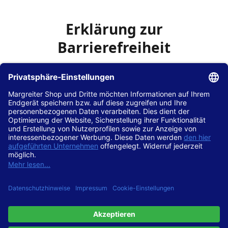
Erklärung zur
Barrierefreiheit
Die Hans Hilscher GmbH
ist bemüht, seine Website
www.margreiter-shop.de
im Einklang mit dem
Web-
Zugänglichkeits-Gesetz (WZG)
zur Umsetzung der
Richtlinie (EU) 2016/2102 des Europäischen Parlaments
und des Rates barrierefrei zugänglich zu machen.
Diese Erklärung zur Barrierefreiheit gilt für die Website
www.margreiter-shop.de
und alle zugehörigen
Unterseiten.
Stand der Vereinbarkeit mit den Anforderungen
Diese Website ist
vollständig konform
mit der
Konformitätsstufe AA der „Richtlinien für barrierefreie