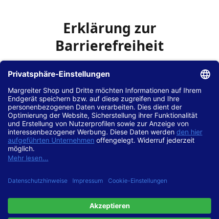
Erklärung zur
Barrierefreiheit
Die Hans Hilscher GmbH
ist bemüht, seine Website
www.margreiter-shop.de
im Einklang mit dem
Web-
Zugänglichkeits-Gesetz (WZG)
zur Umsetzung der
Richtlinie (EU) 2016/2102 des Europäischen Parlaments
und des Rates barrierefrei zugänglich zu machen.
Diese Erklärung zur Barrierefreiheit gilt für die Website
www.margreiter-shop.de
und alle zugehörigen
Unterseiten.
Stand der Vereinbarkeit mit den Anforderungen
Diese Website ist
vollständig konform
mit der
Konformitätsstufe AA der „Richtlinien für barrierefreie