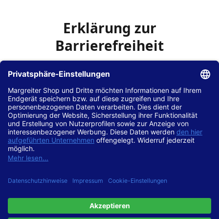
Erklärung zur
Barrierefreiheit
Die Hans Hilscher GmbH
ist bemüht, seine Website
www.margreiter-shop.de
im Einklang mit dem
Web-
Zugänglichkeits-Gesetz (WZG)
zur Umsetzung der
Richtlinie (EU) 2016/2102 des Europäischen Parlaments
und des Rates barrierefrei zugänglich zu machen.
Diese Erklärung zur Barrierefreiheit gilt für die Website
www.margreiter-shop.de
und alle zugehörigen
Unterseiten.
Stand der Vereinbarkeit mit den Anforderungen
Diese Website ist
vollständig konform
mit der
Konformitätsstufe AA der „Richtlinien für barrierefreie