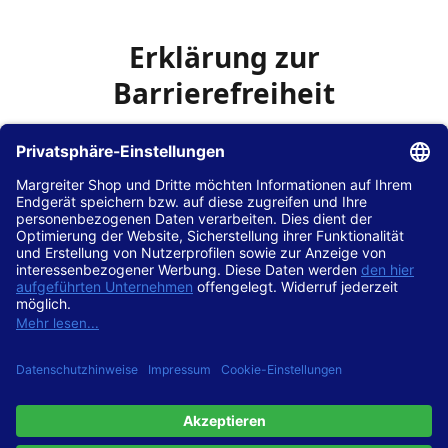
Erklärung zur
Barrierefreiheit
Die Hans Hilscher GmbH
ist bemüht, seine Website
www.margreiter-shop.de
im Einklang mit dem
Web-
Zugänglichkeits-Gesetz (WZG)
zur Umsetzung der
Richtlinie (EU) 2016/2102 des Europäischen Parlaments
und des Rates barrierefrei zugänglich zu machen.
Diese Erklärung zur Barrierefreiheit gilt für die Website
www.margreiter-shop.de
und alle zugehörigen
Unterseiten.
Stand der Vereinbarkeit mit den Anforderungen
Diese Website ist
vollständig konform
mit der
Konformitätsstufe AA der „Richtlinien für barrierefreie