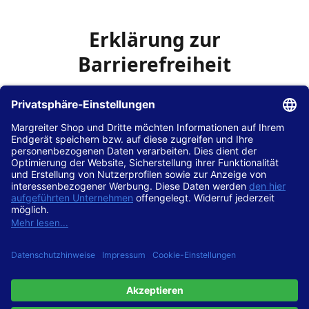
Erklärung zur
Barrierefreiheit
Die Hans Hilscher GmbH
ist bemüht, seine Website
www.margreiter-shop.de
im Einklang mit dem
Web-
Zugänglichkeits-Gesetz (WZG)
zur Umsetzung der
Richtlinie (EU) 2016/2102 des Europäischen Parlaments
und des Rates barrierefrei zugänglich zu machen.
Diese Erklärung zur Barrierefreiheit gilt für die Website
www.margreiter-shop.de
und alle zugehörigen
Unterseiten.
Stand der Vereinbarkeit mit den Anforderungen
Diese Website ist
vollständig konform
mit der
Konformitätsstufe AA der „Richtlinien für barrierefreie