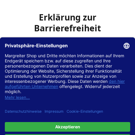
Erklärung zur
Barrierefreiheit
Die Hans Hilscher GmbH
ist bemüht, seine Website
www.margreiter-shop.de
im Einklang mit dem
Web-
Zugänglichkeits-Gesetz (WZG)
zur Umsetzung der
Richtlinie (EU) 2016/2102 des Europäischen Parlaments
und des Rates barrierefrei zugänglich zu machen.
Diese Erklärung zur Barrierefreiheit gilt für die Website
www.margreiter-shop.de
und alle zugehörigen
Unterseiten.
Stand der Vereinbarkeit mit den Anforderungen
Diese Website ist
vollständig konform
mit der
Konformitätsstufe AA der „Richtlinien für barrierefreie