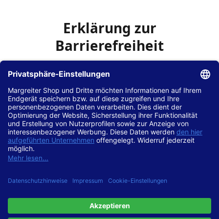
Erklärung zur
Barrierefreiheit
Die Hans Hilscher GmbH
ist bemüht, seine Website
www.margreiter-shop.de
im Einklang mit dem
Web-
Zugänglichkeits-Gesetz (WZG)
zur Umsetzung der
Richtlinie (EU) 2016/2102 des Europäischen Parlaments
und des Rates barrierefrei zugänglich zu machen.
Diese Erklärung zur Barrierefreiheit gilt für die Website
www.margreiter-shop.de
und alle zugehörigen
Unterseiten.
Stand der Vereinbarkeit mit den Anforderungen
Diese Website ist
vollständig konform
mit der
Konformitätsstufe AA der „Richtlinien für barrierefreie