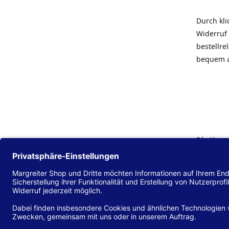
Durch kl
Widerruf 
bestellr
bequem 
Die Hans
Einklang
(EU) 2016
zu mache
Diese Erk
und alle 