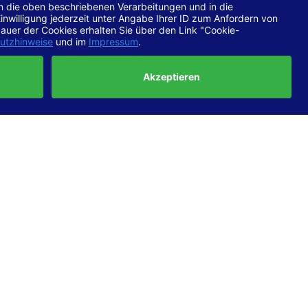
chtlinien
 EN 301
ertung
e die
ft und
uf
haben,