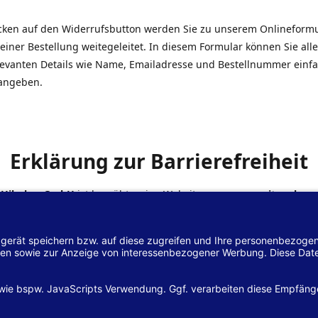
icken auf den Widerrufsbutton werden Sie zu unserem Onlineform
einer Bestellung weitegeleitet. In diesem Formular können Sie alle
elevanten Details wie Name, Emailadresse und Bestellnummer einf
angeben.
Erklärung zur Barrierefreiheit
 Hilscher GmbH
ist bemüht, seine Website
www.margreiter-shop.
 mit dem
Web-Zugänglichkeits-Gesetz (WZG)
zur Umsetzung der Ri
/2102 des Europäischen Parlaments und des Rates barrierefrei zu
n.
lärung zur Barrierefreiheit gilt für die Website
www.margreiter-s
zugehörigen Unterseiten.