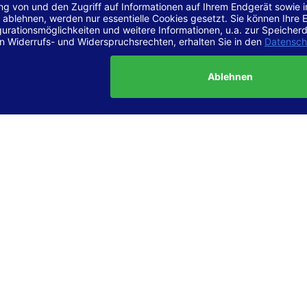
r Vereinbarkeit mit den Anforderungen
site ist
vollständig konform
mit der Konformitätsstufe AA der „Ri
ierefreie Webinhalte – WCAG 2.1“ bzw. dem europäischen Standard
1.
g dieser Erklärung zur Barrierefreiheit
lärung wurde am 23.6.2025 erstellt.
tung der Barrierefreiheit dieser Website wurde mittels
Selbstbew
hrt. Wir haben dabei die Richtlinien der WCAG 2.1 (Level AA) sowi
ungen des Web-Zugänglichkeits-Gesetzes (WZG) umfassend geprü
t.
 und Kontakt
meldungen zur Barrierefreiheit sind uns sehr wichtig. Wenn Sie a
n stoßen oder Anregungen zur Verbesserung der Barrierefreiheit 
e uns gerne kontaktieren.