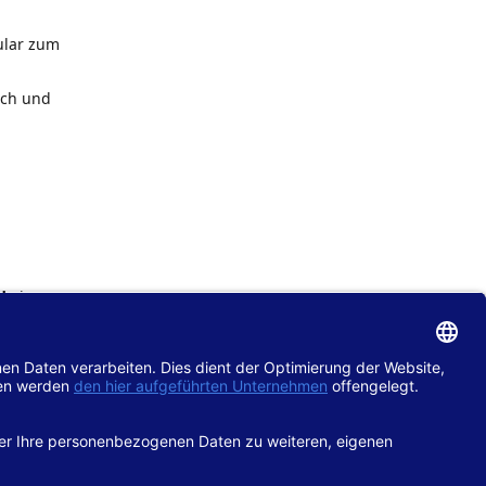
ular zum
ach und
de
im
chtlinie
gänglich
hop.de