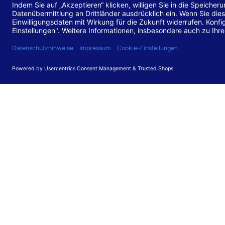
Stand de
Diese Web
für barr
549 V3.2.
Erstellun
Diese Erk
Die Bewer
durchgefü
Anforder
umgesetz
Feedback
Ihre Rück
Barriere
können Si