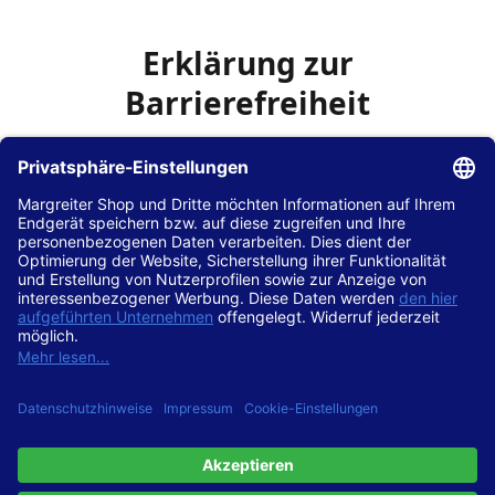
Erklärung zur
Barrierefreiheit
Die Hans Hilscher GmbH
ist bemüht, seine Website
www.margreiter-shop.de
im Einklang mit dem
Web-
Zugänglichkeits-Gesetz (WZG)
zur Umsetzung der
Richtlinie (EU) 2016/2102 des Europäischen Parlaments
und des Rates barrierefrei zugänglich zu machen.
Diese Erklärung zur Barrierefreiheit gilt für die Website
www.margreiter-shop.de
und alle zugehörigen
Unterseiten.
Stand der Vereinbarkeit mit den Anforderungen
Diese Website ist
vollständig konform
mit der
Konformitätsstufe AA der „Richtlinien für barrierefreie