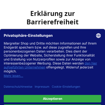
Erklärung zur
Barrierefreiheit
Die Hans Hilscher GmbH
ist bemüht, seine Website
www.margreiter-shop.de
im Einklang mit dem
Web-
Zugänglichkeits-Gesetz (WZG)
zur Umsetzung der
Richtlinie (EU) 2016/2102 des Europäischen Parlaments
und des Rates barrierefrei zugänglich zu machen.
Diese Erklärung zur Barrierefreiheit gilt für die Website
www.margreiter-shop.de
und alle zugehörigen
Unterseiten.
Stand der Vereinbarkeit mit den Anforderungen
Diese Website ist
vollständig konform
mit der
Konformitätsstufe AA der „Richtlinien für barrierefreie