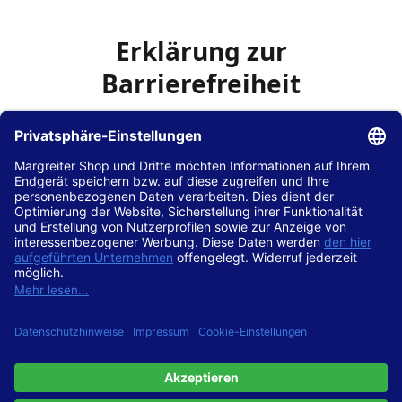
Erklärung zur
Barrierefreiheit
Die Hans Hilscher GmbH
ist bemüht, seine Website
www.margreiter-shop.de
im Einklang mit dem
Web-
Zugänglichkeits-Gesetz (WZG)
zur Umsetzung der
Richtlinie (EU) 2016/2102 des Europäischen Parlaments
und des Rates barrierefrei zugänglich zu machen.
Diese Erklärung zur Barrierefreiheit gilt für die Website
www.margreiter-shop.de
und alle zugehörigen
Unterseiten.
Stand der Vereinbarkeit mit den Anforderungen
Diese Website ist
vollständig konform
mit der
Konformitätsstufe AA der „Richtlinien für barrierefreie