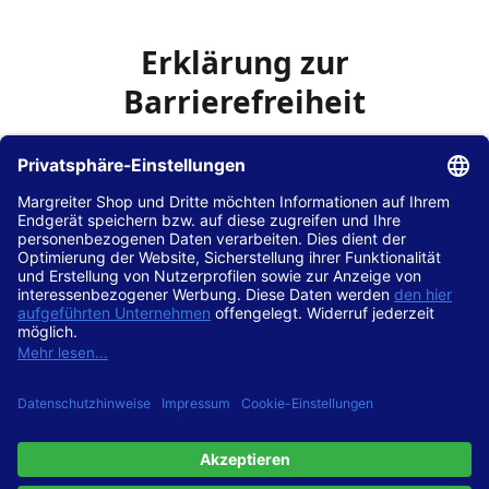
Erklärung zur
Barrierefreiheit
Die Hans Hilscher GmbH
ist bemüht, seine Website
www.margreiter-shop.de
im Einklang mit dem
Web-
Zugänglichkeits-Gesetz (WZG)
zur Umsetzung der
Richtlinie (EU) 2016/2102 des Europäischen Parlaments
und des Rates barrierefrei zugänglich zu machen.
Diese Erklärung zur Barrierefreiheit gilt für die Website
www.margreiter-shop.de
und alle zugehörigen
Unterseiten.
Stand der Vereinbarkeit mit den Anforderungen
Diese Website ist
vollständig konform
mit der
Konformitätsstufe AA der „Richtlinien für barrierefreie