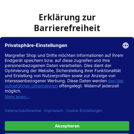
Erklärung zur
Barrierefreiheit
Die Hans Hilscher GmbH
ist bemüht, seine Website
www.margreiter-shop.de
im Einklang mit dem
Web-
Zugänglichkeits-Gesetz (WZG)
zur Umsetzung der
Richtlinie (EU) 2016/2102 des Europäischen Parlaments
und des Rates barrierefrei zugänglich zu machen.
Diese Erklärung zur Barrierefreiheit gilt für die Website
www.margreiter-shop.de
und alle zugehörigen
Unterseiten.
Stand der Vereinbarkeit mit den Anforderungen
Diese Website ist
vollständig konform
mit der
Konformitätsstufe AA der „Richtlinien für barrierefreie