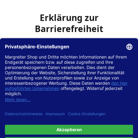
Erklärung zur
Barrierefreiheit
Die Hans Hilscher GmbH
ist bemüht, seine Website
www.margreiter-shop.de
im Einklang mit dem
Web-
Zugänglichkeits-Gesetz (WZG)
zur Umsetzung der
Richtlinie (EU) 2016/2102 des Europäischen Parlaments
und des Rates barrierefrei zugänglich zu machen.
Diese Erklärung zur Barrierefreiheit gilt für die Website
www.margreiter-shop.de
und alle zugehörigen
Unterseiten.
Stand der Vereinbarkeit mit den Anforderungen
Diese Website ist
vollständig konform
mit der
Konformitätsstufe AA der „Richtlinien für barrierefreie