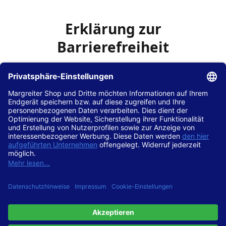
Erklärung zur
Barrierefreiheit
Die Hans Hilscher GmbH
ist bemüht, seine Website
www.margreiter-shop.de
im Einklang mit dem
Web-
Zugänglichkeits-Gesetz (WZG)
zur Umsetzung der
Richtlinie (EU) 2016/2102 des Europäischen Parlaments
und des Rates barrierefrei zugänglich zu machen.
Diese Erklärung zur Barrierefreiheit gilt für die Website
www.margreiter-shop.de
und alle zugehörigen
Unterseiten.
Stand der Vereinbarkeit mit den Anforderungen
Diese Website ist
vollständig konform
mit der
Konformitätsstufe AA der „Richtlinien für barrierefreie