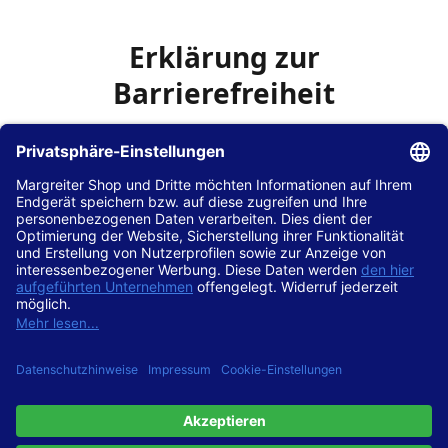
Erklärung zur
Barrierefreiheit
Die Hans Hilscher GmbH
ist bemüht, seine Website
www.margreiter-shop.de
im Einklang mit dem
Web-
Zugänglichkeits-Gesetz (WZG)
zur Umsetzung der
Richtlinie (EU) 2016/2102 des Europäischen Parlaments
und des Rates barrierefrei zugänglich zu machen.
Diese Erklärung zur Barrierefreiheit gilt für die Website
www.margreiter-shop.de
und alle zugehörigen
Unterseiten.
Stand der Vereinbarkeit mit den Anforderungen
Diese Website ist
vollständig konform
mit der
Konformitätsstufe AA der „Richtlinien für barrierefreie