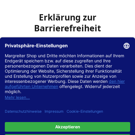
Erklärung zur
Barrierefreiheit
Die Hans Hilscher GmbH
ist bemüht, seine Website
www.margreiter-shop.de
im Einklang mit dem
Web-
Zugänglichkeits-Gesetz (WZG)
zur Umsetzung der
Richtlinie (EU) 2016/2102 des Europäischen Parlaments
und des Rates barrierefrei zugänglich zu machen.
Diese Erklärung zur Barrierefreiheit gilt für die Website
www.margreiter-shop.de
und alle zugehörigen
Unterseiten.
Stand der Vereinbarkeit mit den Anforderungen
Diese Website ist
vollständig konform
mit der
Konformitätsstufe AA der „Richtlinien für barrierefreie