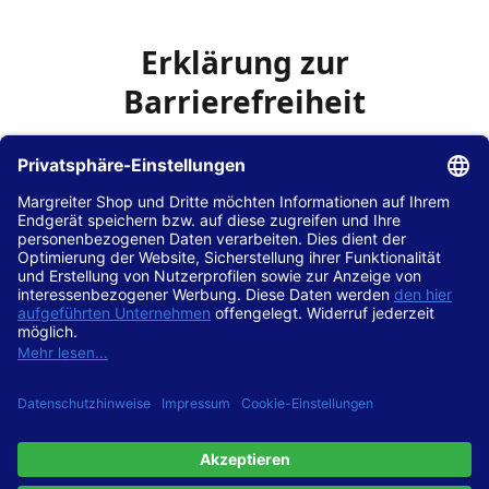
Erklärung zur
Barrierefreiheit
Die Hans Hilscher GmbH
ist bemüht, seine Website
www.margreiter-shop.de
im Einklang mit dem
Web-
Zugänglichkeits-Gesetz (WZG)
zur Umsetzung der
Richtlinie (EU) 2016/2102 des Europäischen Parlaments
und des Rates barrierefrei zugänglich zu machen.
Diese Erklärung zur Barrierefreiheit gilt für die Website
www.margreiter-shop.de
und alle zugehörigen
Unterseiten.
Stand der Vereinbarkeit mit den Anforderungen
Diese Website ist
vollständig konform
mit der
Konformitätsstufe AA der „Richtlinien für barrierefreie