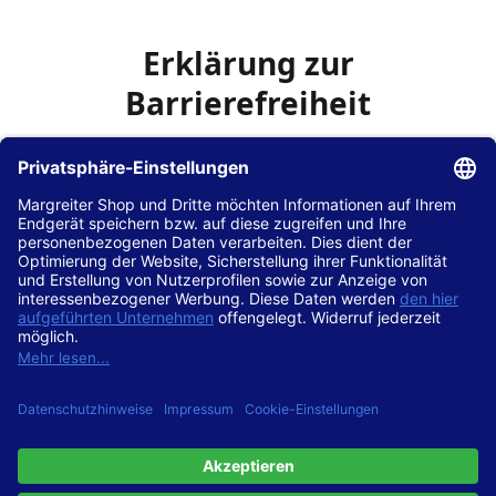
Erklärung zur
Barrierefreiheit
Die Hans Hilscher GmbH
ist bemüht, seine Website
www.margreiter-shop.de
im Einklang mit dem
Web-
Zugänglichkeits-Gesetz (WZG)
zur Umsetzung der
Richtlinie (EU) 2016/2102 des Europäischen Parlaments
und des Rates barrierefrei zugänglich zu machen.
Diese Erklärung zur Barrierefreiheit gilt für die Website
www.margreiter-shop.de
und alle zugehörigen
Unterseiten.
Stand der Vereinbarkeit mit den Anforderungen
Diese Website ist
vollständig konform
mit der
Konformitätsstufe AA der „Richtlinien für barrierefreie