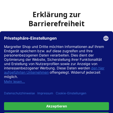
Erklärung zur
Barrierefreiheit
Die Hans Hilscher GmbH
ist bemüht, seine Website
www.margreiter-shop.de
im Einklang mit dem
Web-
Zugänglichkeits-Gesetz (WZG)
zur Umsetzung der
Richtlinie (EU) 2016/2102 des Europäischen Parlaments
und des Rates barrierefrei zugänglich zu machen.
Diese Erklärung zur Barrierefreiheit gilt für die Website
www.margreiter-shop.de
und alle zugehörigen
Unterseiten.
Stand der Vereinbarkeit mit den Anforderungen
Diese Website ist
vollständig konform
mit der
Konformitätsstufe AA der „Richtlinien für barrierefreie