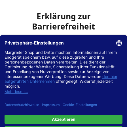
Erklärung zur
Barrierefreiheit
Die Hans Hilscher GmbH
ist bemüht, seine Website
www.margreiter-shop.de
im Einklang mit dem
Web-
Zugänglichkeits-Gesetz (WZG)
zur Umsetzung der
Richtlinie (EU) 2016/2102 des Europäischen Parlaments
und des Rates barrierefrei zugänglich zu machen.
Diese Erklärung zur Barrierefreiheit gilt für die Website
www.margreiter-shop.de
und alle zugehörigen
Unterseiten.
Stand der Vereinbarkeit mit den Anforderungen
Diese Website ist
vollständig konform
mit der
Konformitätsstufe AA der „Richtlinien für barrierefreie