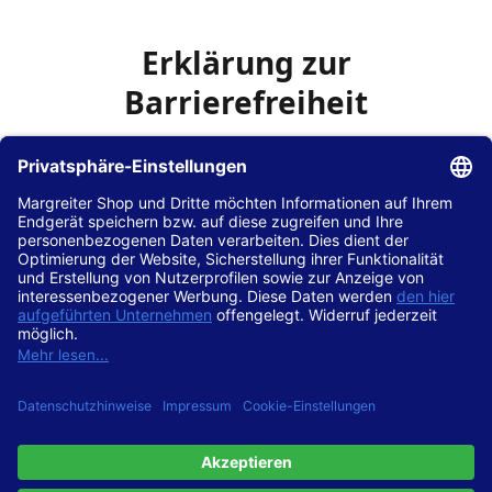
Erklärung zur
Barrierefreiheit
Die Hans Hilscher GmbH
ist bemüht, seine Website
www.margreiter-shop.de
im Einklang mit dem
Web-
Zugänglichkeits-Gesetz (WZG)
zur Umsetzung der
Richtlinie (EU) 2016/2102 des Europäischen Parlaments
und des Rates barrierefrei zugänglich zu machen.
Diese Erklärung zur Barrierefreiheit gilt für die Website
www.margreiter-shop.de
und alle zugehörigen
Unterseiten.
Stand der Vereinbarkeit mit den Anforderungen
Diese Website ist
vollständig konform
mit der
Konformitätsstufe AA der „Richtlinien für barrierefreie