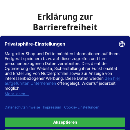
Erklärung zur
Barrierefreiheit
Die Hans Hilscher GmbH
ist bemüht, seine Website
www.margreiter-shop.de
im Einklang mit dem
Web-
Zugänglichkeits-Gesetz (WZG)
zur Umsetzung der
Richtlinie (EU) 2016/2102 des Europäischen Parlaments
und des Rates barrierefrei zugänglich zu machen.
Diese Erklärung zur Barrierefreiheit gilt für die Website
www.margreiter-shop.de
und alle zugehörigen
Unterseiten.
Stand der Vereinbarkeit mit den Anforderungen
Diese Website ist
vollständig konform
mit der
Konformitätsstufe AA der „Richtlinien für barrierefreie