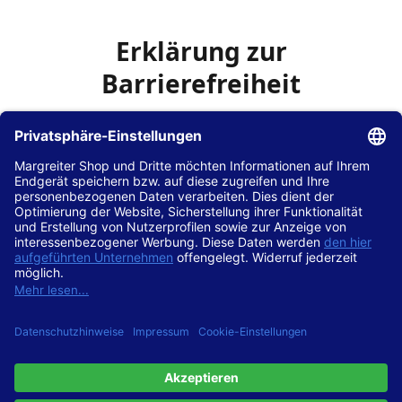
Erklärung zur
Barrierefreiheit
Die Hans Hilscher GmbH
ist bemüht, seine Website
www.margreiter-shop.de
im Einklang mit dem
Web-
Zugänglichkeits-Gesetz (WZG)
zur Umsetzung der
Richtlinie (EU) 2016/2102 des Europäischen Parlaments
und des Rates barrierefrei zugänglich zu machen.
Diese Erklärung zur Barrierefreiheit gilt für die Website
www.margreiter-shop.de
und alle zugehörigen
Unterseiten.
Stand der Vereinbarkeit mit den Anforderungen
Diese Website ist
vollständig konform
mit der
Konformitätsstufe AA der „Richtlinien für barrierefreie