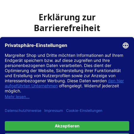
Erklärung zur
Barrierefreiheit
Die Hans Hilscher GmbH
ist bemüht, seine Website
www.margreiter-shop.de
im Einklang mit dem
Web-
Zugänglichkeits-Gesetz (WZG)
zur Umsetzung der
Richtlinie (EU) 2016/2102 des Europäischen Parlaments
und des Rates barrierefrei zugänglich zu machen.
Diese Erklärung zur Barrierefreiheit gilt für die Website
www.margreiter-shop.de
und alle zugehörigen
Unterseiten.
Stand der Vereinbarkeit mit den Anforderungen
Diese Website ist
vollständig konform
mit der
Konformitätsstufe AA der „Richtlinien für barrierefreie