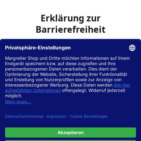
Erklärung zur
Barrierefreiheit
Die Hans Hilscher GmbH
ist bemüht, seine Website
www.margreiter-shop.de
im Einklang mit dem
Web-
Zugänglichkeits-Gesetz (WZG)
zur Umsetzung der
Richtlinie (EU) 2016/2102 des Europäischen Parlaments
und des Rates barrierefrei zugänglich zu machen.
Diese Erklärung zur Barrierefreiheit gilt für die Website
www.margreiter-shop.de
und alle zugehörigen
Unterseiten.
Stand der Vereinbarkeit mit den Anforderungen
Diese Website ist
vollständig konform
mit der
Konformitätsstufe AA der „Richtlinien für barrierefreie