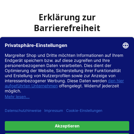
Erklärung zur
Barrierefreiheit
Die Hans Hilscher GmbH
ist bemüht, seine Website
www.margreiter-shop.de
im Einklang mit dem
Web-
Zugänglichkeits-Gesetz (WZG)
zur Umsetzung der
Richtlinie (EU) 2016/2102 des Europäischen Parlaments
und des Rates barrierefrei zugänglich zu machen.
Diese Erklärung zur Barrierefreiheit gilt für die Website
www.margreiter-shop.de
und alle zugehörigen
Unterseiten.
Stand der Vereinbarkeit mit den Anforderungen
Diese Website ist
vollständig konform
mit der
Konformitätsstufe AA der „Richtlinien für barrierefreie