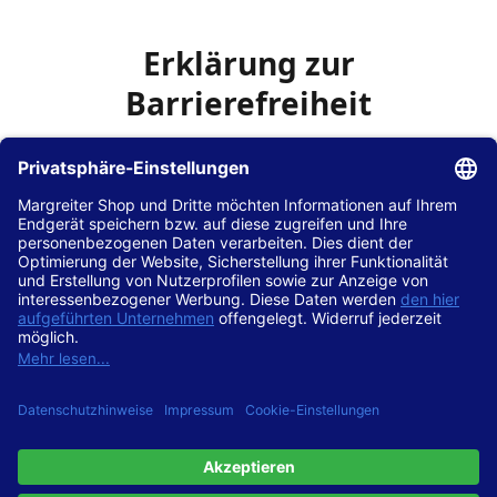
Erklärung zur
Barrierefreiheit
Die Hans Hilscher GmbH
ist bemüht, seine Website
www.margreiter-shop.de
im Einklang mit dem
Web-
Zugänglichkeits-Gesetz (WZG)
zur Umsetzung der
Richtlinie (EU) 2016/2102 des Europäischen Parlaments
und des Rates barrierefrei zugänglich zu machen.
Diese Erklärung zur Barrierefreiheit gilt für die Website
www.margreiter-shop.de
und alle zugehörigen
Unterseiten.
Stand der Vereinbarkeit mit den Anforderungen
Diese Website ist
vollständig konform
mit der
Konformitätsstufe AA der „Richtlinien für barrierefreie